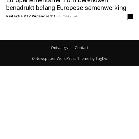
benadrukt belang Europese samenwerking
Redactie RTV Papendrecht
-
8 mei 2024
0
Ontvangst
Contact
© Newspaper WordPress Theme by TagDiv