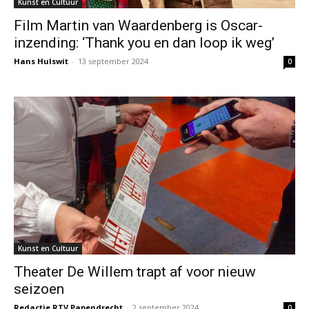
Kunst en Cultuur
Film Martin van Waardenberg is Oscar-
inzending: ‘Thank you en dan loop ik weg’
Hans Hulswit
-
13 september 2024
0
Kunst en Cultuur
Theater De Willem trapt af voor nieuw
seizoen
Redactie RTV Papendrecht
-
2 september 2024
0