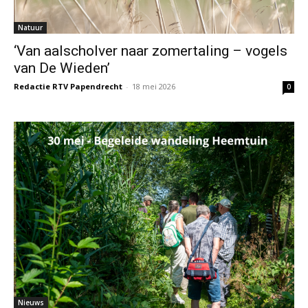
Natuur
‘Van aalscholver naar zomertaling – vogels
van De Wieden’
Redactie RTV Papendrecht
-
18 mei 2026
0
Nieuws