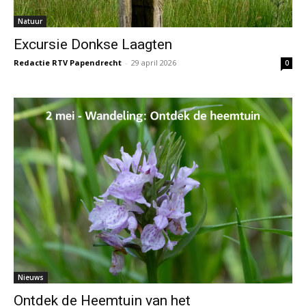
Natuur
Excursie Donkse Laagten
Redactie RTV Papendrecht
-
29 april 2026
0
Nieuws
Ontdek de Heemtuin van het