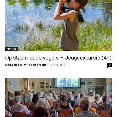
Natuur
Op stap met de vogels – Jeugdexcursie (4+)
Redactie RTV Papendrecht
-
4 mei 2026
0