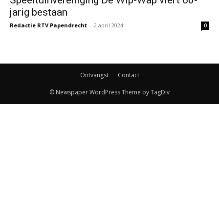
jarig bestaan
Redactie RTV Papendrecht
-
2 april 2024
0
Ontvangst
Contact
© Newspaper WordPress Theme by TagDiv