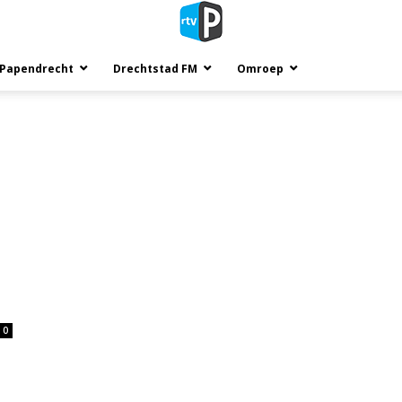
 Papendrecht
Drechtstad FM
Omroep
0