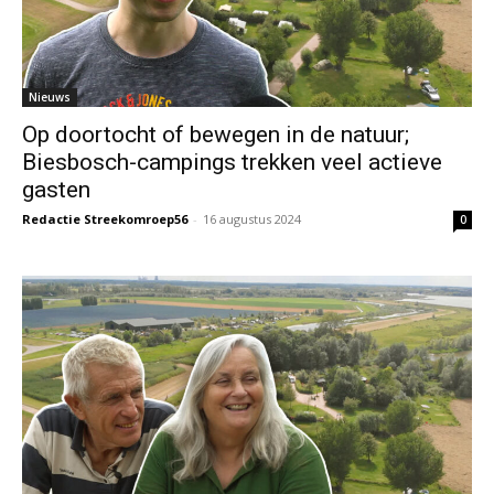
Nieuws
Op doortocht of bewegen in de natuur;
Biesbosch-campings trekken veel actieve
gasten
Redactie Streekomroep56
-
16 augustus 2024
0