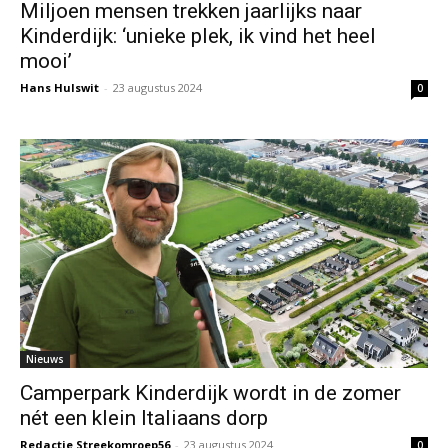
Miljoen mensen trekken jaarlijks naar
Kinderdijk: ‘unieke plek, ik vind het heel
mooi’
Hans Hulswit
-
23 augustus 2024
0
Nieuws
Camperpark Kinderdijk wordt in de zomer
nét een klein Italiaans dorp
Redactie Streekomroep56
-
23 augustus 2024
0