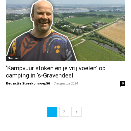
Nieuws
‘Kampvuur stoken en je vrij voelen’ op
camping in ‘s-Gravendeel
Redactie Streekomroep56
-
7 augustus 2024
0
1
2