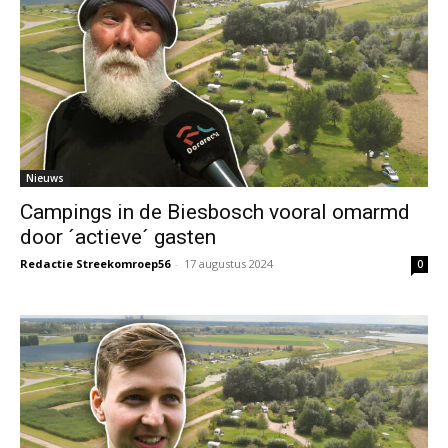
Nieuws
Campings in de Biesbosch vooral omarmd
door ´actieve´ gasten
Redactie Streekomroep56
-
17 augustus 2024
0