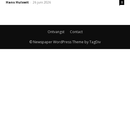
Hans Hulswit
-
26 juni 2026
0
Ontvangst
Contact
© Newspaper WordPress Theme by TagDiv