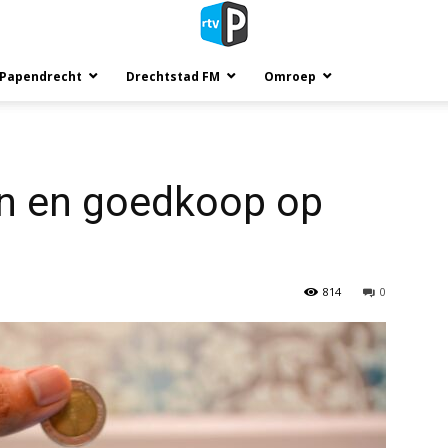
 Papendrecht
Drechtstad FM
Omroep
en en goedkoop op
814
0