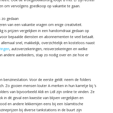
aren om vervolgens goedkoop op vakantie te gaan.
is zo gedaan
ren van een vakantie vragen om enige creativiteit.
dig is prijzen vergelijken in een handomdraai gedaan op
u voor bepaalde diensten en abonnementen te veel betaalt.
 allemaal snel, makkelijk, overzichtelijk en kosteloos naast
ringen
, autoverzekeringen, reisverzekeringen en welke
an andere aanbieders, stap zo nodig over en zie hoe er
en benzinestation. Voor de eerste geldt: neem de folders
ch. Zo gooien mensen louter A-merken in hun karretje bij ’s
ders van bijvoorbeeld Aldi en Lidl zijn online te vinden. Ze
k in dit geval een kwestie van blijven vergelijken en
brood en andere lekkernijen eens bij een Islamitische
ineprijzen bij diverse tankstations in de buurt zijn