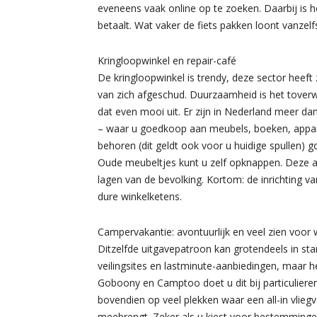
eveneens vaak online op te zoeken. Daarbij is 
betaalt. Wat vaker de fiets pakken loont vanzel
Kringloopwinkel en repair-café
De kringloopwinkel is trendy, deze sector heeft
van zich afgeschud. Duurzaamheid is het tover
dat even mooi uit. Er zijn in Nederland meer dan
– waar u goedkoop aan meubels, boeken, appara
behoren (dit geldt ook voor u huidige spullen) 
Oude meubeltjes kunt u zelf opknappen. Deze aanp
lagen van de bevolking. Kortom: de inrichting va
dure winkelketens.
Campervakantie: avontuurlijk en veel zien voor 
Ditzelfde uitgavepatroon kan grotendeels in sta
veilingsites en lastminute-aanbiedingen, maar 
Goboony en Camptoo doet u dit bij particulier
bovendien op veel plekken waar een all-in vlieg
meebrengt. Zeker als u kiest voor bestemmingen