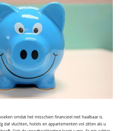
oeken omdat het misschien financieel niet haalbaar is.
g dat vluchten, hotels en appartementen vol zitten als u
heeft. Ook de vroegboekkorting loopt u mis. Er zijn echter