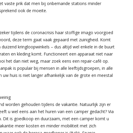
het vaste prik dat men bij onbemande stations minder
fsprekend ook de moeite.
 zeker tijdens de coronacrisis haar stoffige imago voorgoed
woord, deze term gaat vaak gepaard met zuinigheid. Komt
 duizend kringloopwinkels – dus altijd wel enkele in de buurt
ten en kleding komt. Functioneert een apparaat niet naar
gooi het dan niet weg, maar zoek eens een repair-café op.
ak is populair bij mensen in alle leeftijdsgroepen, in alle
n uw huis is niet langer afhankelijk van de grote en meestal
weinig
nd worden gehouden tijdens de vakantie. Natuurlijk zijn er
heeft u wel eens aan het huren van een camper gedacht? Via
en. Dit is goedkoop en duurzaam, met een camper komt u
vakantie meer kosten en minder mobiliteit met zich
 waar ook de horeca goedkoper is (Italië, Spanje,