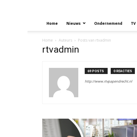
Home
Nieuws
Ondernemend
TV
Home
Auteurs
Posts van rtvadmin
rtvadmin
69 POSTS
0 REACTIES
http://www.rtvpapendrecht.nl