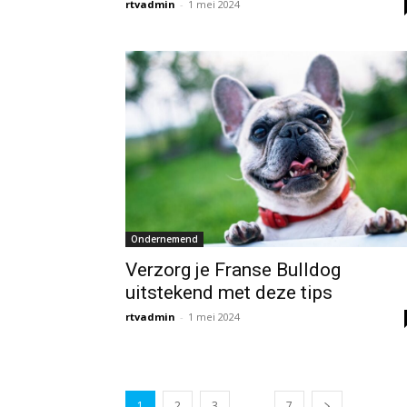
rtvadmin
-
1 mei 2024
Ondernemend
Verzorg je Franse Bulldog
uitstekend met deze tips
rtvadmin
-
1 mei 2024
...
1
2
3
7