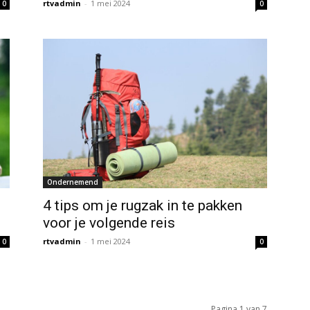
rtvadmin
-
1 mei 2024
0
0
Ondernemend
4 tips om je rugzak in te pakken
voor je volgende reis
rtvadmin
-
1 mei 2024
0
0
Pagina 1 van 7