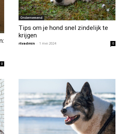
Ondernemend
Tips om je hond snel zindelijk te
krijgen
n:
rtvadmin
-
1 mei 2024
0
0