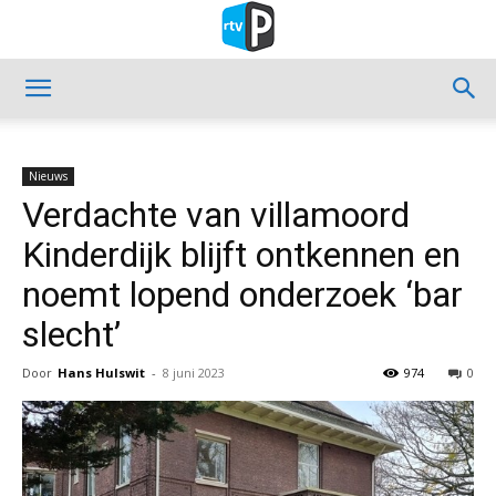
Nieuws
Verdachte van villamoord
Kinderdijk blijft ontkennen en
noemt lopend onderzoek ‘bar
slecht’
Door
Hans Hulswit
-
8 juni 2023
974
0