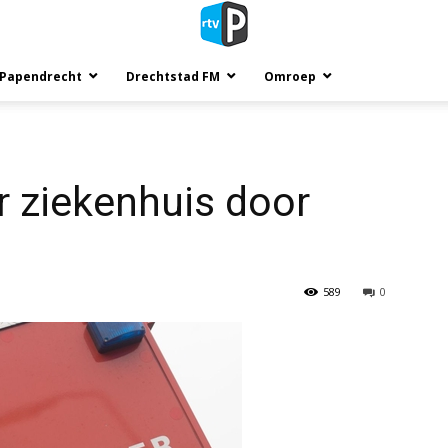
 Papendrecht
Drechtstad FM
Omroep
 ziekenhuis door
589
0