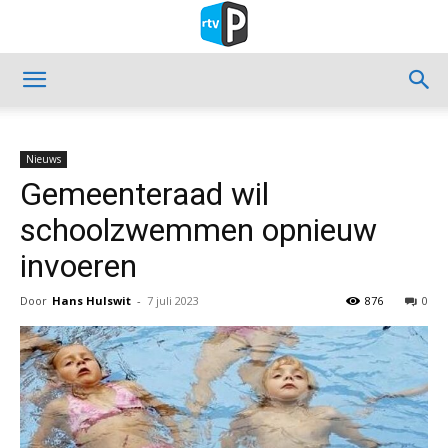
Nieuws
Gemeenteraad wil
schoolzwemmen opnieuw
invoeren
Door
Hans Hulswit
-
7 juli 2023
876
0