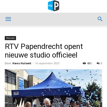
Nieuws
RTV Papendrecht opent
nieuwe studio officieel
Door
Hans Hulswit
-
16 september 2023
685
0