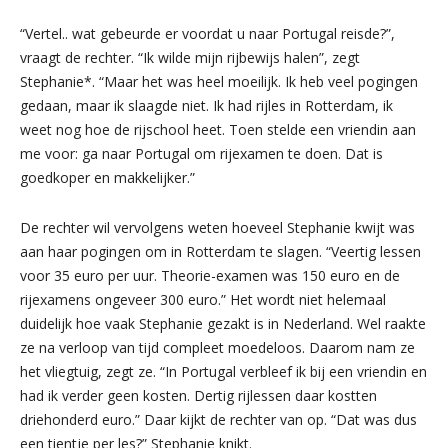
“Vertel.. wat gebeurde er voordat u naar Portugal reisde?”,
vraagt de rechter. “Ik wilde mijn rijbewijs halen”, zegt
Stephanie*. “Maar het was heel moeilijk. Ik heb veel pogingen
gedaan, maar ik slaagde niet. Ik had rijles in Rotterdam, ik
weet nog hoe de rijschool heet. Toen stelde een vriendin aan
me voor: ga naar Portugal om rijexamen te doen. Dat is
goedkoper en makkelijker.”
De rechter wil vervolgens weten hoeveel Stephanie kwijt was
aan haar pogingen om in Rotterdam te slagen. “Veertig lessen
voor 35 euro per uur. Theorie-examen was 150 euro en de
rijexamens ongeveer 300 euro.” Het wordt niet helemaal
duidelijk hoe vaak Stephanie gezakt is in Nederland. Wel raakte
ze na verloop van tijd compleet moedeloos. Daarom nam ze
het vliegtuig, zegt ze. “In Portugal verbleef ik bij een vriendin en
had ik verder geen kosten. Dertig rijlessen daar kostten
driehonderd euro.” Daar kijkt de rechter van op. “Dat was dus
een tientje per les?” Stephanie knikt.