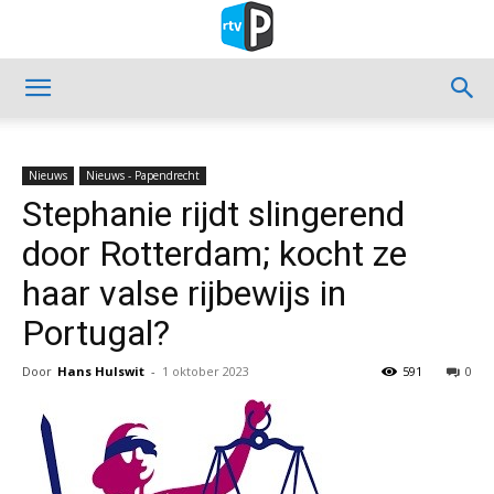
Nieuws
Nieuws - Papendrecht
Stephanie rijdt slingerend
door Rotterdam; kocht ze
haar valse rijbewijs in
Portugal?
Door
Hans Hulswit
-
1 oktober 2023
591
0