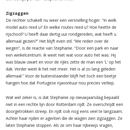
Zigzaggen
De rechter schakelt nu weer een versnelling hoger. “In welk
model auto reed u? En welke routes reed u? Hoe heette de
rijschool? U heeft daar dertig uur rondgereden, wat heeft u
allemaal gezien?” Het blijft even stil. “We reden over de
wegen”, is de reactie van Stephanie. “Door een park en naar
een winkelcentrum. Ik weet niet wat voor auto het was. Hij
was blauw-zwart en voor de rijles zette de man een ‘L’ op het
dak. Verder weet ik het niet meer. Het is al zo lang geleden
allemaal.” Voor de buitenstaander blijft het toch een beetje
hangen hoe dat Portugese rijavontuur nou precies verliep.
Wat wel zeker is, is dat Stephanie op nieuwjaarsdag bepaald
niet in een rechte lijn door Rotterdam rijdt. Ze overschrijdt een
doorgetrokken streep. En rijdt ook nog eens veel te langzaam.
Achter haar rijden er agenten die de wagen zien zigzaggen. Ze
laten Stephanie stoppen. Als ze om haar rijbewijs vragen,