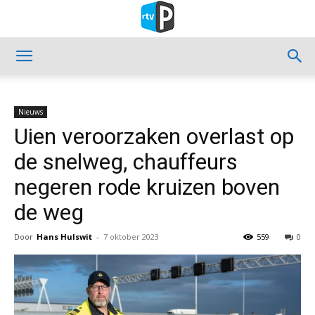
Nieuws
Uien veroorzaken overlast op
de snelweg, chauffeurs
negeren rode kruizen boven
de weg
Door
Hans Hulswit
-
7 oktober 2023
559
0