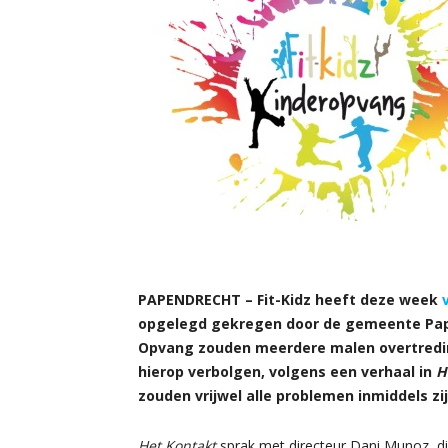
PAPENDRECHT – Fit-Kidz heeft deze week
opgelegd gekregen door de gemeente Pape
Opvang zouden meerdere malen overtreding
hierop verbolgen, volgens een verhaal in
H
zouden vrijwel alle problemen inmiddels zi
Het Kontakt
sprak met directeur Dani Munoz, die