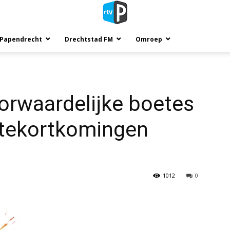
 Papendrecht
Drechtstad FM
Omroep
oorwaardelijke boetes
le tekortkomingen
1012
0