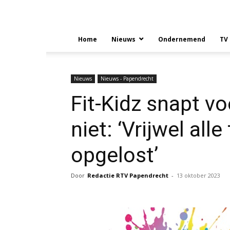
Home
Nieuws
Ondernemend
TV
Nieuws
Nieuws - Papendrecht
Fit-Kidz snapt v
niet: ‘Vrijwel al
opgelost’
Door
Redactie RTV Papendrecht
-
13 oktober 2023