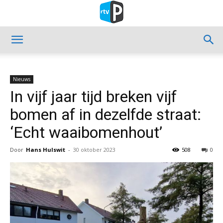
Nieuws
In vijf jaar tijd breken vijf
bomen af in dezelfde straat:
‘Echt waaibomenhout’
Door
Hans Hulswit
-
30 oktober 2023
508
0