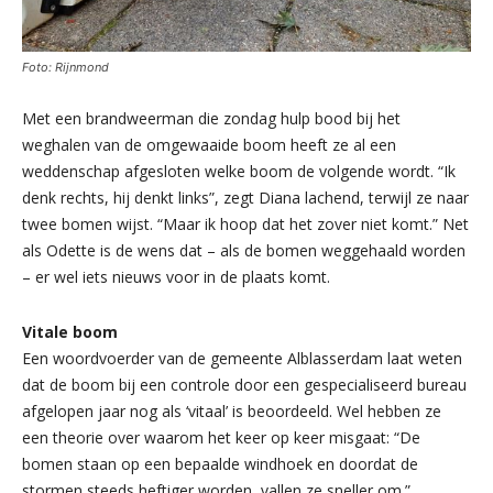
Foto: Rijnmond
Met een brandweerman die zondag hulp bood bij het
weghalen van de omgewaaide boom heeft ze al een
weddenschap afgesloten welke boom de volgende wordt. “Ik
denk rechts, hij denkt links”, zegt Diana lachend, terwijl ze naar
twee bomen wijst. “Maar ik hoop dat het zover niet komt.” Net
als Odette is de wens dat – als de bomen weggehaald worden
– er wel iets nieuws voor in de plaats komt.
Vitale boom
Een woordvoerder van de gemeente Alblasserdam laat weten
dat de boom bij een controle door een gespecialiseerd bureau
afgelopen jaar nog als ‘vitaal’ is beoordeeld. Wel hebben ze
een theorie over waarom het keer op keer misgaat: “De
bomen staan op een bepaalde windhoek en doordat de
stormen steeds heftiger worden, vallen ze sneller om.”