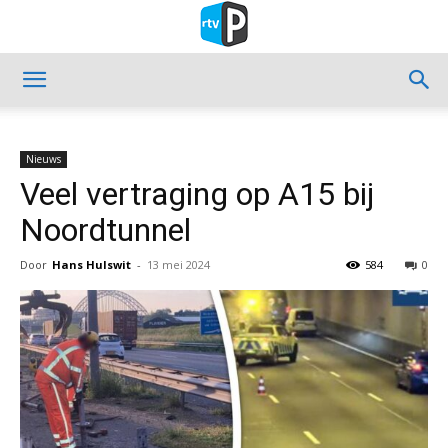
Nieuws
Veel vertraging op A15 bij
Noordtunnel
Door
Hans Hulswit
-
13 mei 2024
584
0