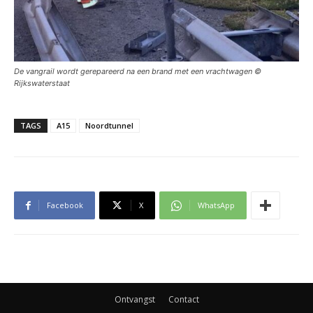
De vangrail wordt gerepareerd na een brand met een vrachtwagen ©
Rijkswaterstaat
TAGS
A15
Noordtunnel
Facebook
X
WhatsApp
Ontvangst
Contact