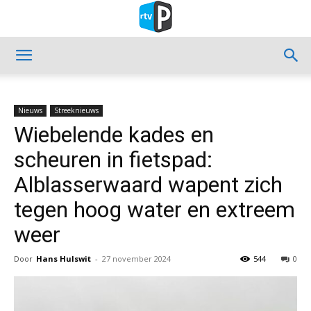
Nieuws
Streeknieuws
Wiebelende kades en
scheuren in fietspad:
Alblasserwaard wapent zich
tegen hoog water en extreem
weer
Door
Hans Hulswit
-
27 november 2024
544
0