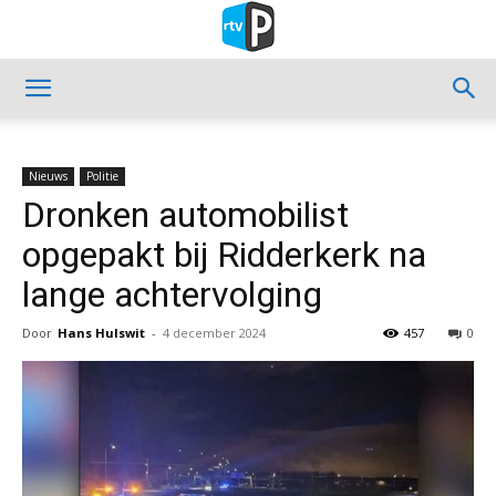
Nieuws
Politie
Dronken automobilist
opgepakt bij Ridderkerk na
lange achtervolging
Door
Hans Hulswit
-
4 december 2024
457
0