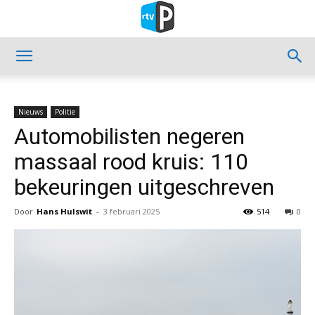
Nieuws
Politie
Automobilisten negeren
massaal rood kruis: 110
bekeuringen uitgeschreven
Door
Hans Hulswit
-
3 februari 2025
514
0