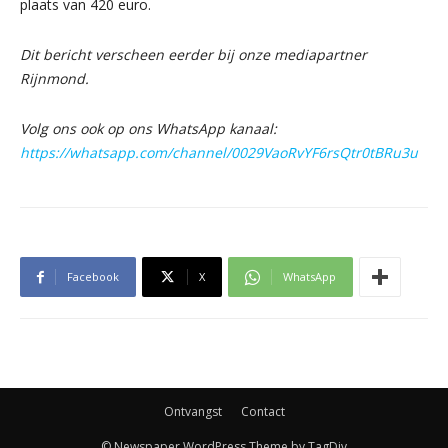
plaats van 420 euro.
Dit bericht verscheen eerder bij onze mediapartner
Rijnmond.
Volg ons ook op ons WhatsApp kanaal:
https://whatsapp.com/channel/0029VaoRvYF6rsQtr0tBRu3u
Facebook
X
WhatsApp
Ontvangst
Contact
© Newspaper WordPress Theme by TagDiv