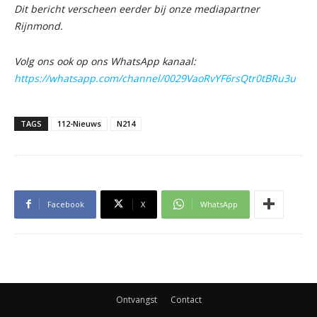
Dit bericht verscheen eerder bij onze mediapartner
Rijnmond.
Volg ons ook op ons WhatsApp kanaal:
https://whatsapp.com/channel/0029VaoRvYF6rsQtr0tBRu3u
TAGS
112-Nieuws
N214
Facebook
X
WhatsApp
Ontvangst
Contact