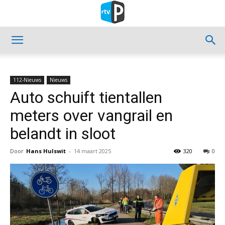
112-Nieuws
Nieuws
Auto schuift tientallen
meters over vangrail en
belandt in sloot
Door
Hans Hulswit
-
14 maart 2025
320
0