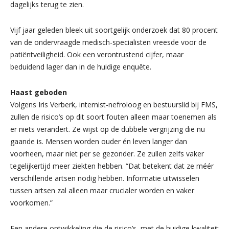
dagelijks terug te zien.
Vijf jaar geleden bleek uit soortgelijk onderzoek dat 80 procent
van de ondervraagde medisch-specialisten vreesde voor de
patiëntveiligheid. Ook een verontrustend cijfer, maar
beduidend lager dan in de huidige enquête.
Haast geboden
Volgens Iris Verberk, internist-nefroloog en bestuurslid bij FMS,
zullen de risico’s op dit soort fouten alleen maar toenemen als
er niets verandert. Ze wijst op de dubbele vergrijzing die nu
gaande is. Mensen worden ouder én leven langer dan
voorheen, maar niet per se gezonder. Ze zullen zelfs vaker
tegelijkertijd meer ziekten hebben. “Dat betekent dat ze méér
verschillende artsen nodig hebben. Informatie uitwisselen
tussen artsen zal alleen maar crucialer worden en vaker
voorkomen.”
Een andere ontwikkeling die de risico’s, met de huidige kwaliteit