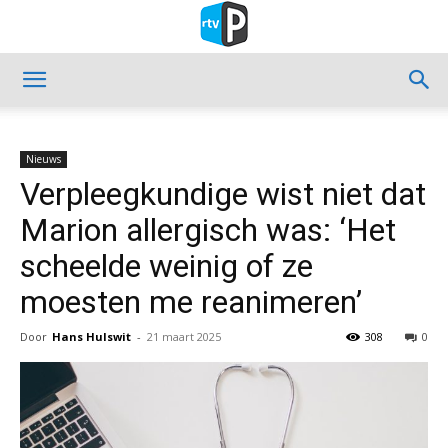
Nieuws
Verpleegkundige wist niet dat
Marion allergisch was: ‘Het
scheelde weinig of ze
moesten me reanimeren’
Door
Hans Hulswit
-
21 maart 2025
308
0