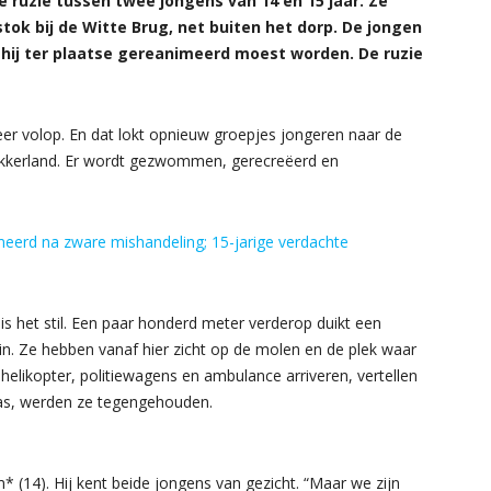
 ruzie tussen twee jongens van 14 en 15 jaar. Ze
ok bij de Witte Brug, net buiten het dorp. De jongen
 hij ter plaatse gereanimeerd moest worden. De ruzie
eer volop. En dat lokt opnieuw groepjes jongeren naar de
kkerland. Er wordt gezwommen, gerecreëerd en
eerd na zware mishandeling; 15-jarige verdachte
is het stil. Een paar honderd meter verderop duikt een
in. Ze hebben vanaf hier zicht op de molen en de plek waar
helikopter, politiewagens en ambulance arriveren, vertellen
was, werden ze tegengehouden.
 (14). Hij kent beide jongens van gezicht. “Maar we zijn