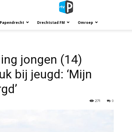
 Papendrecht
Drechtstad FM
Omroep
ing jongen (14)
k bij jeugd: ‘Mijn
rgd’
271
0