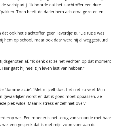
 de vechtpartij: “Ik hoorde dat het slachtoffer een dure
afpakken. Toen heeft de dader hem achterna gezeten en
dat ook het slachtoffer ‘geen lieverdje’ is. “De ruzie was
zat bij hem op school, maar ook daar werd hij al weggestuurd
tijdsgenoten af. “Ik denk dat ze het vechten op dat moment
Hier gaat hij heel zijn leven last van hebben.”
e ‘domme actie’. “Met mijzelf doet het niet zo veel. Mijn
en gevaarlijker wordt en dat ik goed moet oppassen. Ze
 plek wilde. Maar ik stress er zelf niet over.”
 verderop wel. Een moeder is net terug van vakantie met haar
is wel een gesprek dat ik met mijn zoon voer aan de