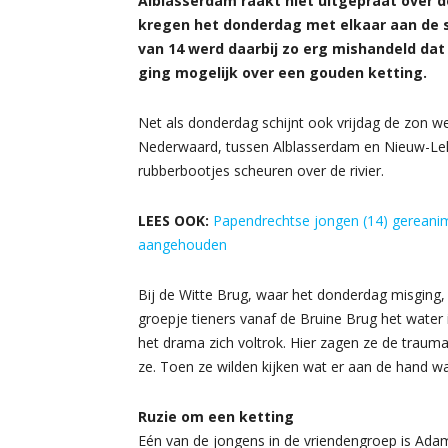
Alblasserdam raakt niet uitgepraat over de
kregen het donderdag met elkaar aan de st
van 14 werd daarbij zo erg mishandeld dat
ging mogelijk over een gouden ketting.
Net als donderdag schijnt ook vrijdag de zon w
Nederwaard, tussen Alblasserdam en Nieuw-Le
rubberbootjes scheuren over de rivier.
LEES OOK:
Papendrechtse jongen (14) gereanim
aangehouden
Bij de Witte Brug, waar het donderdag misging, 
groepje tieners vanaf de Bruine Brug het water 
het drama zich voltrok. Hier zagen ze de trauma
ze. Toen ze wilden kijken wat er aan de hand 
Ruzie om een ketting
Eén van de jongens in de vriendengroep is Adam*