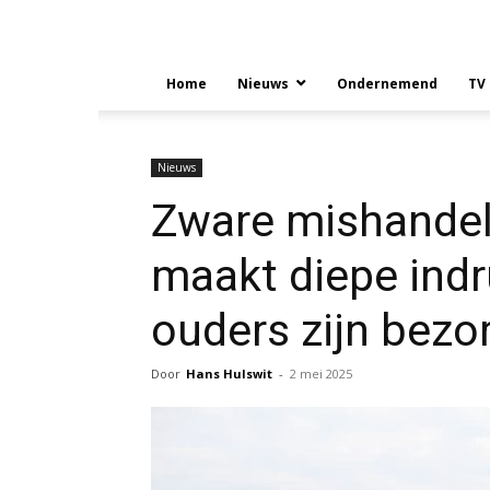
Home
Nieuws
Ondernemend
TV
Nieuws
Zware mishandel
maakt diepe indru
ouders zijn bezo
Door
Hans Hulswit
-
2 mei 2025