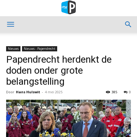
Nieuws
Nieuws - Papendrecht
Papendrecht herdenkt de
doden onder grote
belangstelling
Door
Hans Hulswit
-
4 mei 2025
385
0