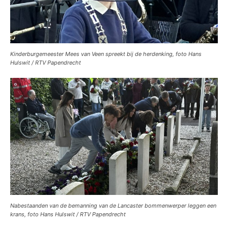
Kinderburgemeester Mees van Veen spreekt bij de herdenking, foto Hans
Hulswit / RTV Papendrecht
Nabestaanden van de bemanning van de Lancaster bommenwerper leggen een
krans, foto Hans Hulswit / RTV Papendrecht