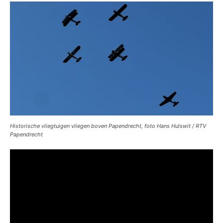
Historische vliegtuigen vliegen boven Papendrecht, foto Hans Hulswit / RTV
Papendrecht