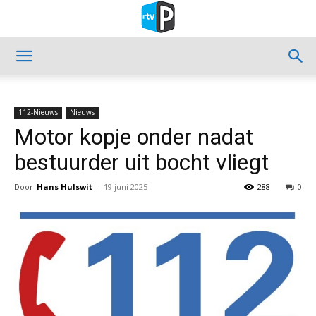
112-Nieuws
Nieuws
Motor kopje onder nadat
bestuurder uit bocht vliegt
Door
Hans Hulswit
-
19 juni 2025
288
0