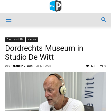
Drechtstad FM
Nieuws
Dordrechts Museum in
Studio De Witt
Door
Hans Hulswit
-
25 juli 2025
421
0