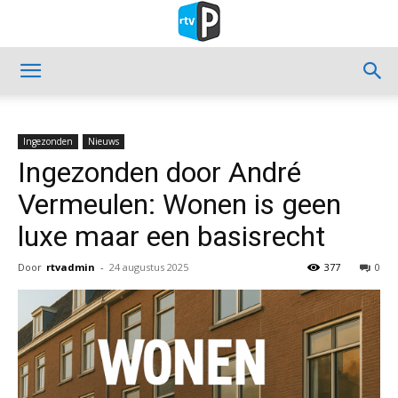
Ingezonden
Nieuws
Ingezonden door André
Vermeulen: Wonen is geen
luxe maar een basisrecht
Door
rtvadmin
-
24 augustus 2025
377
0