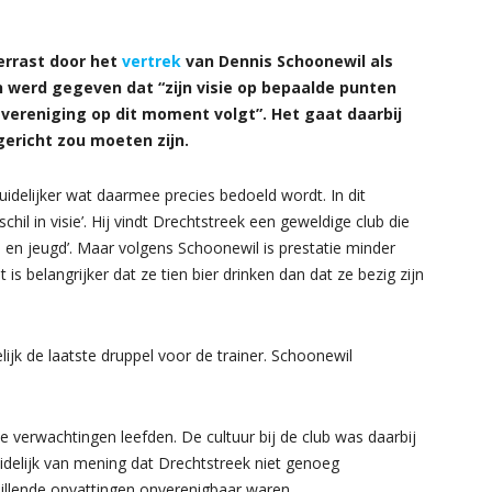
errast door het
vertrek
van Dennis Schoonewil als
n werd gegeven dat “zijn visie op bepaalde punten
e vereniging op dit moment volgt”.
Het gaat daarbij
gericht zou moeten zijn.
idelijker wat daarmee precies bedoeld wordt. In dit
hil in visie’. Hij vindt Drechtstreek een geweldige club die
 en jeugd’. Maar volgens Schoonewil is prestatie minder
t is belangrijker dat ze tien bier drinken dan dat ze bezig zijn
lijk de laatste druppel voor de trainer. Schoonewil
e verwachtingen leefden. De cultuur bij de club was daarbij
idelijk van mening dat Drechtstreek niet genoeg
schillende opvattingen onverenigbaar waren.