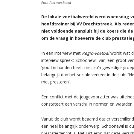
Foto Piet van Beest
De lokale voetbalwereld werd woensdag v
hoofdtrainer bij VV Drechtstreek. Als rede
niet voldoende aansluit bij de koers die d
om de vraag in hoeverre de club prestatie
In een interview met
Regio-voetbal
wordt wat du
interview spreekt Schoonewil van ‘een groot versc
‘goud in handen heeft met zo’n geweldige groep
belangrijk dan het sociale verkeer in de club: “He
met presteren”.
Een conflict met de jeugdvoorzitter was uiteinde
constateert een verschil in normen en waarden.
Vanuit de club wordt beaamd dat er verschillend
een heel belangrijk onderwerp. Schoonewil is du
prestatiegericht is. Het lijkt erop dat deze ver