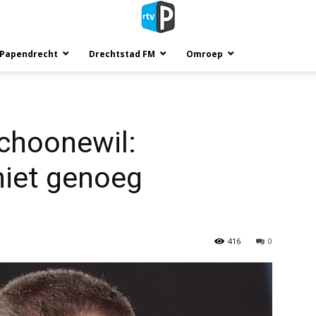
 Papendrecht
Drechtstad FM
Omroep
choonewil:
 niet genoeg
416
0