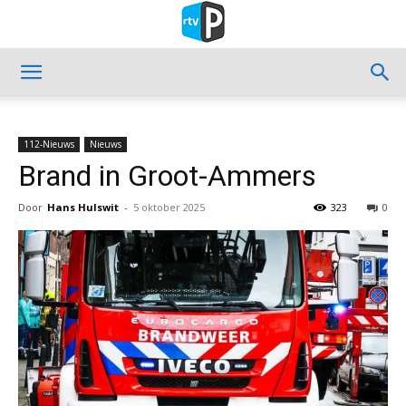
112-Nieuws
Nieuws
Brand in Groot-Ammers
Door
Hans Hulswit
-
5 oktober 2025
323
0