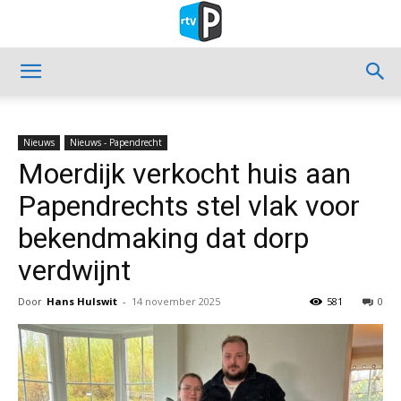
Nieuws
Nieuws - Papendrecht
Moerdijk verkocht huis aan
Papendrechts stel vlak voor
bekendmaking dat dorp
verdwijnt
Door
Hans Hulswit
-
14 november 2025
581
0