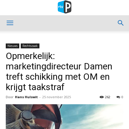
Nieuws
Rechtszaak
Opmerkelijk:
marketingdirecteur Damen
treft schikking met OM en
krijgt taakstraf
Door
Hans Hulswit
-
25 november 2025
262
0