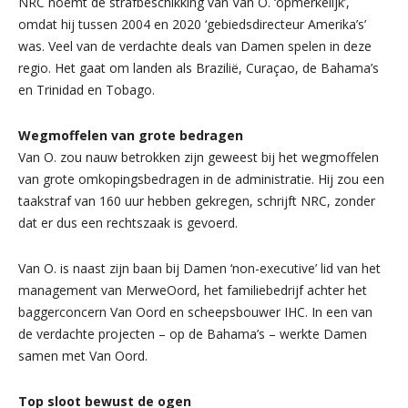
NRC noemt de strafbeschikking van Van O. ‘opmerkelijk’,
omdat hij tussen 2004 en 2020 ‘gebiedsdirecteur Amerika’s’
was. Veel van de verdachte deals van Damen spelen in deze
regio. Het gaat om landen als Brazilië, Curaçao, de Bahama’s
en Trinidad en Tobago.
Wegmoffelen van grote bedragen
Van O. zou nauw betrokken zijn geweest bij het wegmoffelen
van grote omkopingsbedragen in de administratie. Hij zou een
taakstraf van 160 uur hebben gekregen, schrijft NRC, zonder
dat er dus een rechtszaak is gevoerd.
Van O. is naast zijn baan bij Damen ‘non-executive’ lid van het
management van MerweOord, het familiebedrijf achter het
baggerconcern Van Oord en scheepsbouwer IHC. In een van
de verdachte projecten – op de Bahama’s – werkte Damen
samen met Van Oord.
Top sloot bewust de ogen