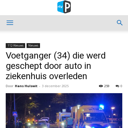
112-Nieuws
Nieuws
Voetganger (34) die werd
geschept door auto in
ziekenhuis overleden
Door
Hans Hulswit
-
3 december 2025
259
0