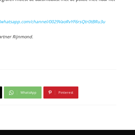
//whatsapp.com/channel/0029VaoRvYF6rsQtr0tBRu3u
artner Rijnmond.
WhatsApp
Pinterest