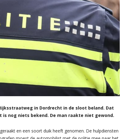
ijksstraatweg in Dordrecht in de sloot beland. Dat
t is nog niets bekend. De man raakte niet gewond.
s geraakt en een soort duik heeft genomen. De hulpdiensten
ografen moest de automobilist met de politie mee naar het