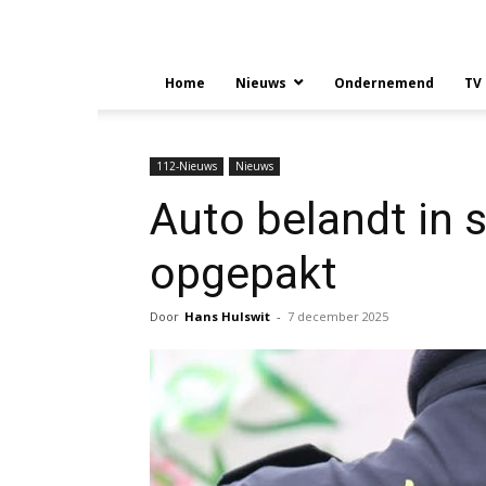
Home
Nieuws
Ondernemend
TV
112-Nieuws
Nieuws
Auto belandt in 
opgepakt
Door
Hans Hulswit
-
7 december 2025