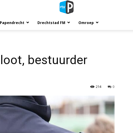
 Papendrecht
Drechtstad FM
Omroep
sloot, bestuurder
214
0