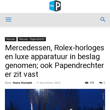
Nieuws
Nieuws - Papendrecht
Mercedessen, Rolex-horloges
en luxe apparatuur in beslag
genomen; ook Papendrechter
er zit vast
Door
Hans Hulswit
-
11 december 2025
379
0