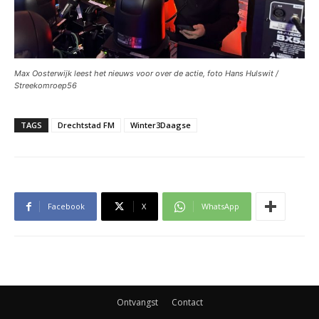
Max Oosterwijk leest het nieuws voor over de actie, foto Hans Hulswit /
Streekomroep56
TAGS
Drechtstad FM
Winter3Daagse
Facebook
X
WhatsApp
Ontvangst
Contact