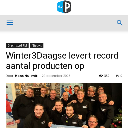
Drechtstad FM
Nieuws
Winter3Daagse levert record
aantal producten op
Door
Hans Hulswit
-
22 december 2025
339
0