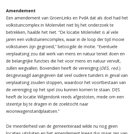
Amendement
Een amendement van GroenLinks en PvdA dat als doel had het
volkstuincomplex in Molenvliet niet bij het onderzoek te
betrekken, haalde het niet. “De locatie Molenvliet is al vele
jaren een volkstuinencomplex, waar in de loop der tijd mooie
volkstuinen zijn gegroeid,” betoogde de motie. “Eventuele
verplaatsing zou dat werk van mens en natuur teniet doen en
de belangrijke functies die het voor mens en natuur vervult,
zullen wegvallen. Bovendien heeft de vereniging (
DES, red.
)
desgevraagd aangegeven dat veel oudere tuinders in geval van
verplaatsing zouden stoppen, waardoor het voortbestaan van
de vereniging op het spel zou kunnen komen te staan. DES
heeft de locatie Wilgendonk reeds afgestoten, mede om een
steentje bij te dragen in de zoektocht naar
woonwagenstandplaatsen.”
De meerderheid van de gemeenteraad wilde nu nog geen
locaties uitsluiten en het amendement kreeg dus maar zes van