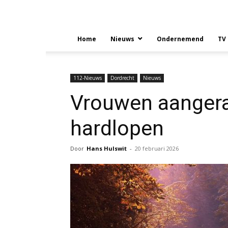
Home
Nieuws
Ondernemend
TV
112-Nieuws
Dordrecht
Nieuws
Vrouwen aangera
hardlopen
Door
Hans Hulswit
-
20 februari 2026