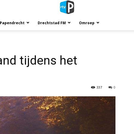
 Papendrecht
Drechtstad FM
Omroep
nd tijdens het
337
0