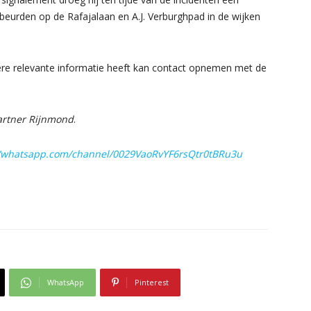
eurden op de Rafajalaan en A.J. Verburghpad in de wijken
re relevante informatie heeft kan contact opnemen met de
partner Rijnmond
.
//whatsapp.com/channel/0029VaoRvYF6rsQtr0tBRu3u
WhatsApp
Pinterest