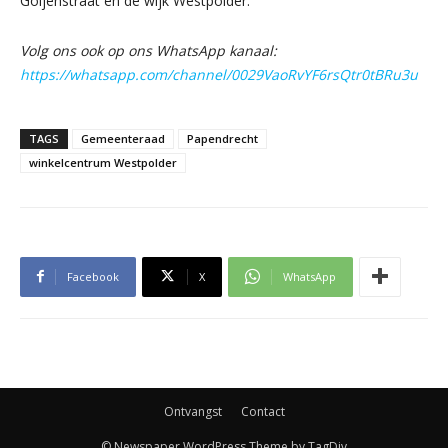
Goijenstraat en de wijk Westpolder.
Volg ons ook op ons WhatsApp kanaal:
https://whatsapp.com/channel/0029VaoRvYF6rsQtr0tBRu3u
TAGS
Gemeenteraad
Papendrecht
winkelcentrum Westpolder
Facebook
X
WhatsApp
Ontvangst
Contact
© Newspaper WordPress Theme by TagDiv