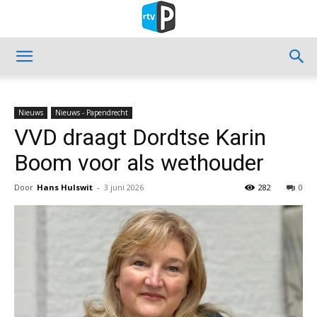
Nieuws
Nieuws - Papendrecht
VVD draagt Dordtse Karin
Boom voor als wethouder
Door
Hans Hulswit
-
3 juni 2026
282
0