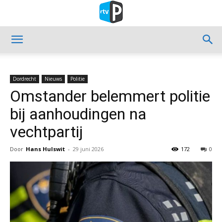
Dordrecht
Nieuws
Politie
Omstander belemmert politie
bij aanhoudingen na
vechtpartij
Door
Hans Hulswit
-
29 juni 2026
172
0