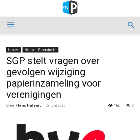
Nieuws
Nieuws - Papendrecht
SGP stelt vragen over
gevolgen wijziging
papierinzameling voor
verenigingen
Door
Hans Hulswit
-
29 juni 2026
162
0