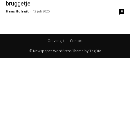
bruggetje
Hans Hulswit
-
12 juli 2025
0
Ontvangst
Contact
© Newspaper WordPress Theme by TagDiv