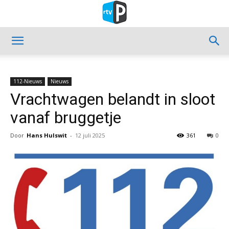
112-Nieuws
Nieuws
Vrachtwagen belandt in sloot
vanaf bruggetje
Door
Hans Hulswit
-
12 juli 2025
361
0