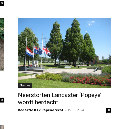
0
Nieuws
Neerstorten Lancaster ‘Popeye’
0
wordt herdacht
Redactie RTV Papendrecht
-
15 juli 2024
0