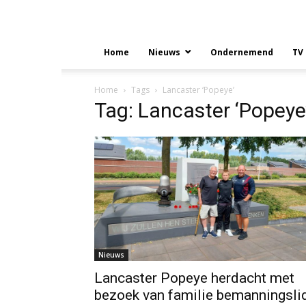
Home
Nieuws
Ondernemend
TV
Home
Tags
Lancaster ‘Popeye’
Tag: Lancaster ‘Popeye
Nieuws
Lancaster Popeye herdacht met
bezoek van familie bemanningsli