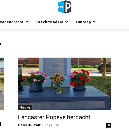
 Papendrecht
Drechtstad FM
Omroep
’
Nieuws
Lancaster Popeye herdacht
d
Hans Hulswit
-
22 juli 2025
0