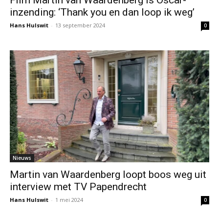
inzending: ‘Thank you en dan loop ik weg’
Hans Hulswit
-
13 september 2024
0
Nieuws
Martin van Waardenberg loopt boos weg uit
interview met TV Papendrecht
Hans Hulswit
-
1 mei 2024
0