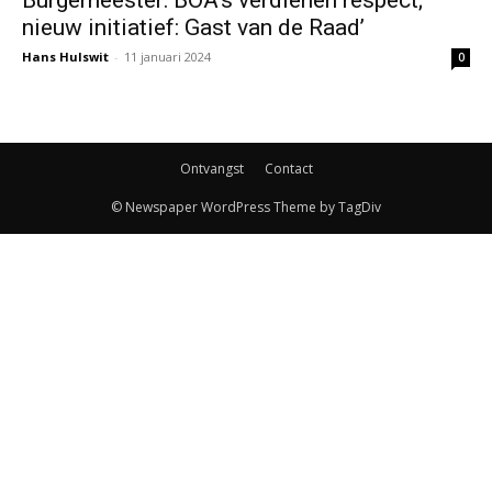
nieuw initiatief: Gast van de Raad’
Hans Hulswit
-
11 januari 2024
0
Ontvangst
Contact
© Newspaper WordPress Theme by TagDiv