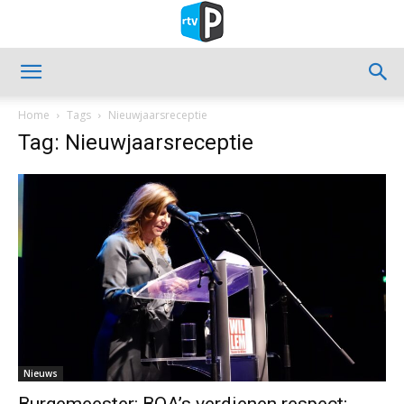
Home
Tags
Nieuwjaarsreceptie
Tag: Nieuwjaarsreceptie
Nieuws
Burgemeester: BOA’s verdienen respect;