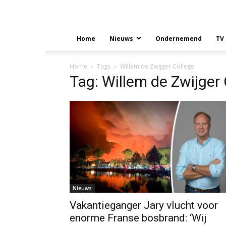
Home
Nieuws
Ondernemend
TV
Home
Tags
Willem de Zwijger College
Tag: Willem de Zwijger
Nieuws
Vakantieganger Jary vlucht voor
enorme Franse bosbrand: ‘Wij