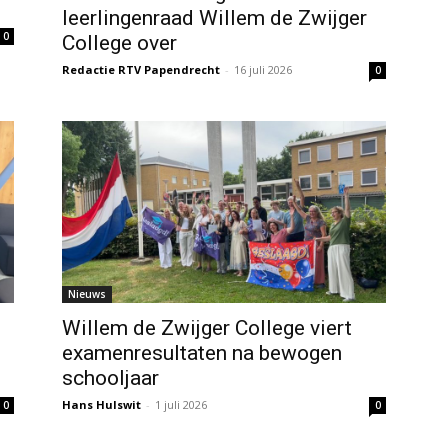
leerlingenraad Willem de Zwijger
0
College over
Redactie RTV Papendrecht
-
16 juli 2026
0
Nieuws
Willem de Zwijger College viert
examenresultaten na bewogen
schooljaar
Hans Hulswit
-
1 juli 2026
0
0