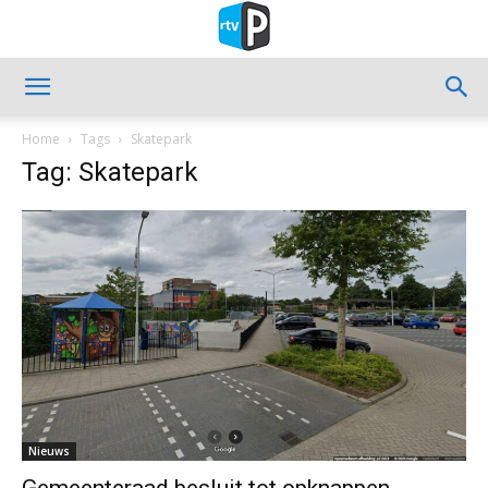
Home
Tags
Skatepark
Tag: Skatepark
Nieuws
Gemeenteraad besluit tot opknappen