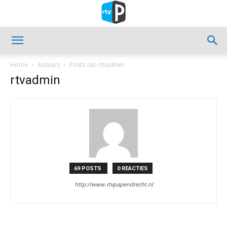
Home
Auteurs
Posts van rtvadmin
rtvadmin
69 POSTS
0 REACTIES
http://www.rtvpapendrecht.nl