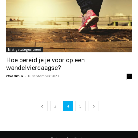
Niet gecategoriseerd
Hoe bereid je je voor op een
wandelvierdaagse?
rtvadmin
-
16 september 2023
0
3
4
5